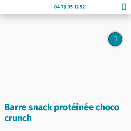
Aller
au
04 79 35 12 52
contenu
Barre snack protéinée choco
crunch