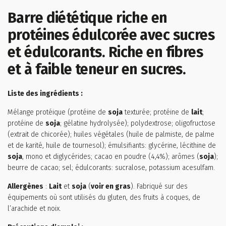
Barre diététique riche en
protéines édulcorée avec sucres
et édulcorants. Riche en fibres
et à faible teneur en sucres.
Liste des ingrédients :
Mélange protéique (protéine de
soja
texturée; protéine de
lait
;
protéine de
soja
; gélatine hydrolysée); polydextrose; oligofructose
(extrait de chicorée); huiles végétales (huile de palmiste, de palme
et de karité, huile de tournesol); émulsifiants: glycérine, lécithine de
soja
, mono et diglycérides; cacao en poudre (4,4%); arômes (
soja
);
beurre de cacao; sel; édulcorants: sucralose, potassium acesulfam.
Allergènes
:
Lait
et
soja
(
voir en gras
). Fabriqué sur des
équipements où sont utilisés du gluten, des fruits à coques, de
l’arachide et noix.